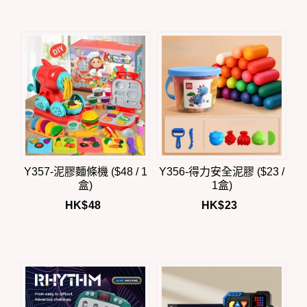
Y357-泥膠麵條機 ($48 / 1
Y356-得力安全泥膠 ($23 /
盒)
1盒)
HK$
48
HK$
23