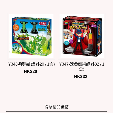
Y348-彈跳蚱蜢 ($20 / 1盒)
Y347-速疊魔術師 ($32 / 1
盒)
HK$
20
HK$
32
得意精品禮物