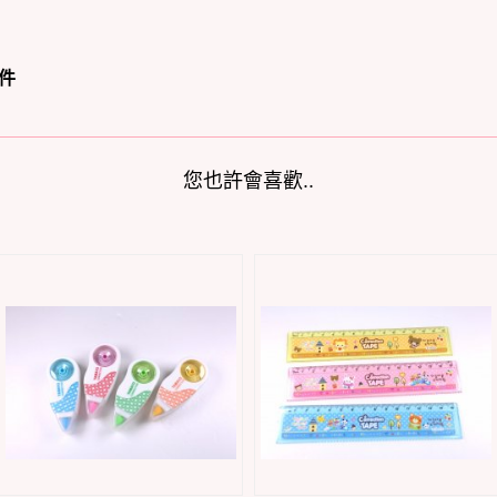
件
您也許會喜歡..