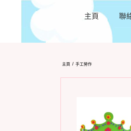
主頁
聯
/
主頁
手工勞作