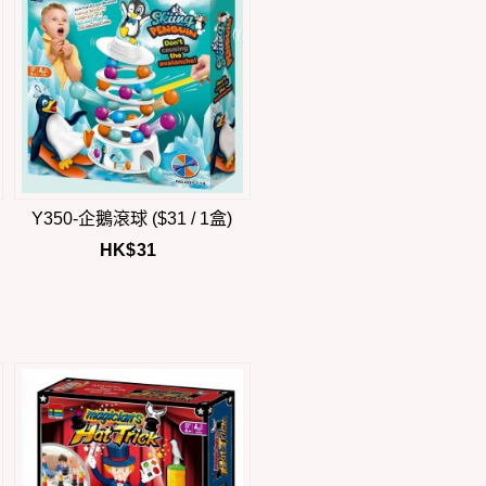
Y350-企鵝滾球 ($31 / 1盒)
HK$
31