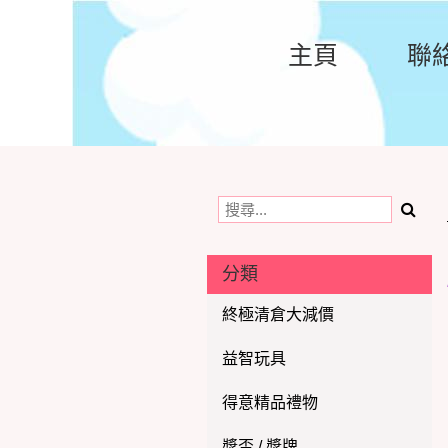
主頁
聯
分類
終極清倉大減價
益智玩具
得意精品禮物
獎盃 / 獎牌