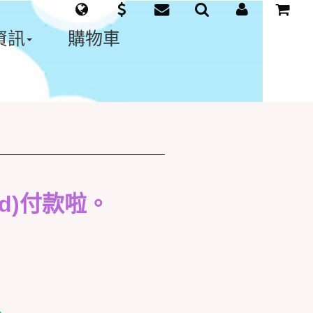
資訊
購物車
!
rd)付款啦。