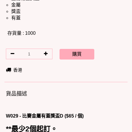
金屬
獎盃
有蓋
存貨量 : 1000
購買
香港
貨品描述
W029 - 比賽金屬有蓋獎盃D ($65 / 個)
**最少2個起訂。