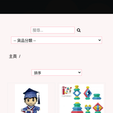
Toggle
navigation
主頁
/