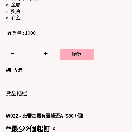
金屬
獎盃
有蓋
存貨量 : 1000
購買
香港
貨品描述
W022 - 比賽金屬有蓋獎盃A ($80 / 個)
**最少2個起訂。