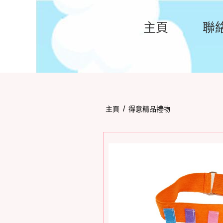
主頁
聯
/
主頁
得意精品禮物