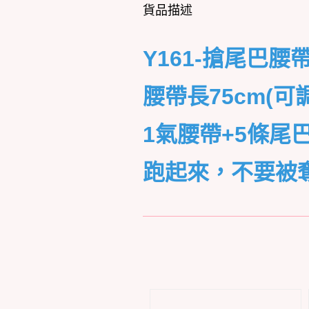
貨品描述
Y161-搶尾巴腰帶 (
腰帶長75cm(可
1氣腰帶+5條尾
跑起來，不要被