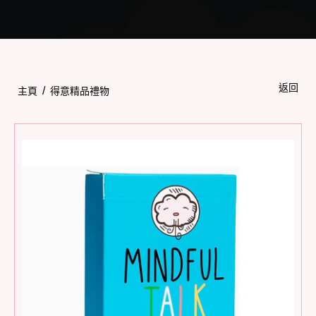
Toggle
navigation
返回
/
主頁
得意精品禮物