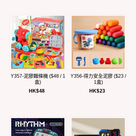
Y357-泥膠麵條機 ($48 / 1
Y356-得力安全泥膠 ($23 /
盒)
1盒)
HK$
48
HK$
23