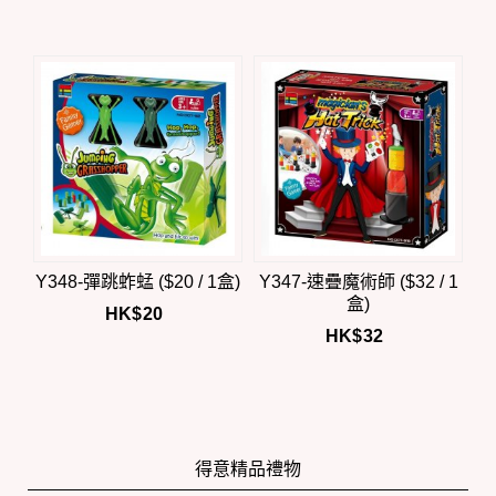
Y348-彈跳蚱蜢 ($20 / 1盒)
Y347-速疊魔術師 ($32 / 1
盒)
HK$
20
HK$
32
得意精品禮物