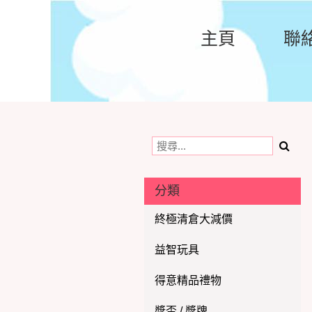
主頁
聯
分類
終極清倉大減價
益智玩具
得意精品禮物
獎盃 / 獎牌